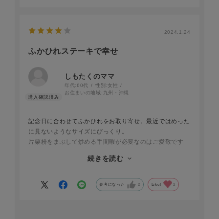
2024.1.24
ふかひれステーキで幸せ
しもたくのママ
年代:
60代
性別:
女性
お住まいの地域:
九州・沖縄
記念日に合わせてふかひれをお取り寄せ。最近ではめった
に見ないようなサイズにびっくり。
片栗粉をまぶして炒める手間暇が必要なのはご愛敬です
が、上手にひっくり返せずに一部崩壊。
続きを読む
でも味は期待どうりで、家族皆で中華フルコースを楽しみ
ました！
参考になった
2
Like!
2