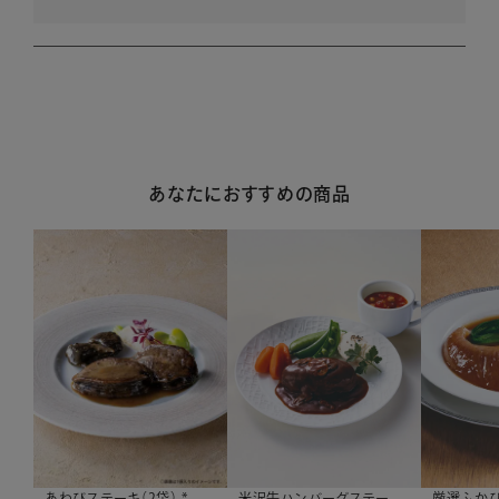
あなたにおすすめの商品
あわびステーキ（2袋） *
厳選ふかひ
米沢牛ハンバーグステー