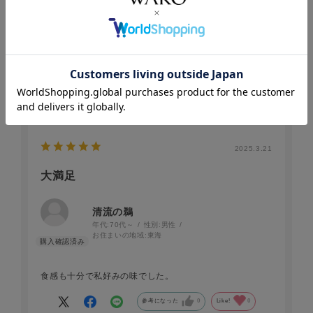
親戚に入学祝いのお返しで送りました
自分ではなかなか購入しない商品なので
親戚がとても喜んでいました
とても美味しかったそうです
参考になった
0
Like!
0
2025.3.21
大満足
清流の鵜
年代:
70代～
性別:
男性
お住まいの地域:
東海
食感も十分で私好みの味でした。
参考になった
0
Like!
0