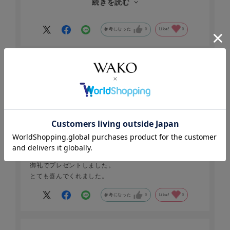
続きを読む
も少しずつ試せて！」と言ってもらいました。以心伝心！
その通りのことを思ってたので、うれしさ倍増でした。
参考になった
0
Like!
0
2026.2.21
ケーク3種
おだっち
年代:
50代
性別:
男性
お住まいの地域:
東北
御礼でプレゼントしました。
とても喜んでくれました。
参考になった
0
Like!
0