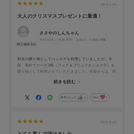
2026.1.14
大人のクリスマスプレゼントに最適！
ささやのしんちゃん
年代:
60代
性別:
男性
お住まいの地域:
関東
和光の贈り物としてハンカチを利用していましたが、今
回、初めてケーク3種（フィグ＆フリュイ＆ショコラ）を
贈り物として利用させていただきました。先様からは、到
着日が12月24日であったため、大人のクリスマスケーキ
続きを読む
と大変喜んでいただきました。和光の品質は、品物だけで
なく、梱包まで高い品質を確保しているので安心して利用
できます。多分、先様も、和光のファンになったのではな
参考になった
0
Like!
0
いかと思います。日本品質の代表の一つとしてこれからも
頑張っていただきたいと思います。また、応援していきま
す。
2025.9.15
とても喜んで頂けました