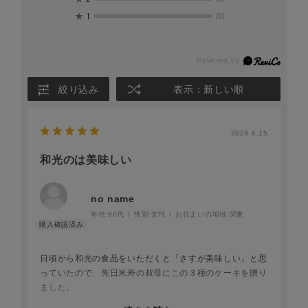
★
1
(0)
絞り込み
表示：新しい順
2026.6.15
和光のは美味しい
no name
年代:
60代
性別:
女性
お住まいの地域:
関東
日頃から和光の食品をいただくと「さすが美味しい」と思
っていたので、先日米寿の叔母にこの３種のケーキを贈り
ました。
「自分じゃ自分のために買えないから、うれしいわ。それ