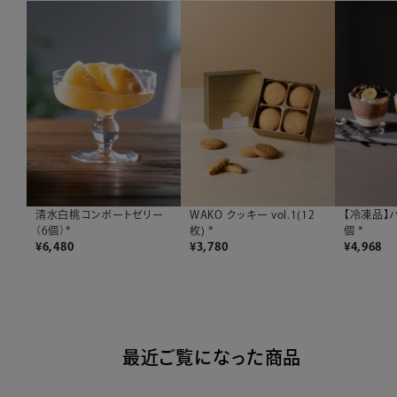
清水白桃コンポートゼリー
WAKO クッキー vol.1(12
【冷凍品】
（6個）*
枚) *
個 *
¥
6,480
¥
3,780
¥
4,968
最近ご覧になった商品