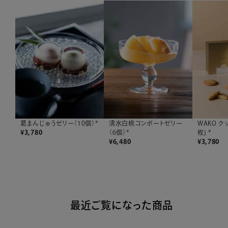
葛まんじゅうゼリー（10個）*
清水白桃コンポートゼリー
WAKO クッ
¥
3,780
（6個）*
枚) *
¥
6,480
¥
3,780
最近ご覧になった商品