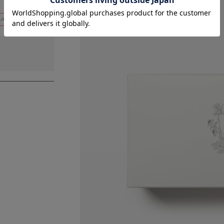
Like!
0