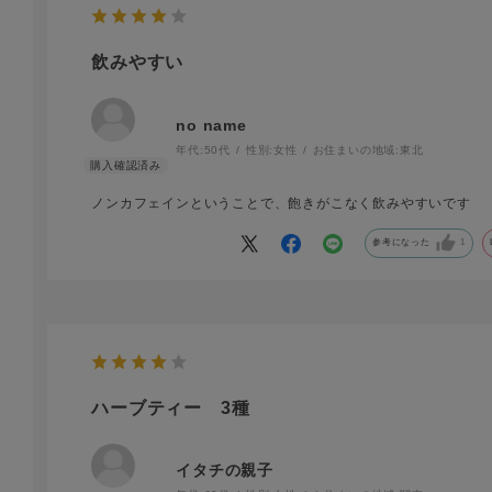
飲みやすい
no name
年代:
50代
性別:
女性
お住まいの地域:
東北
ノンカフェインということで、飽きがこなく飲みやすいです
参考になった
1
ハーブティー 3種
イタチの親子