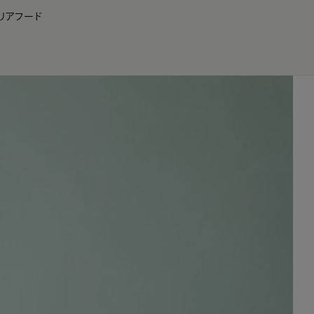
リア
フード
JP
EN
0