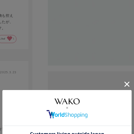
物も控え
したが、
す。
Like!
1
2025.3.23
を要する