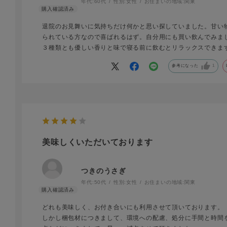
年代:
60代
性別:
女性
お住まいの地域:
関東
退院のお見舞いに気持ちだけ何かと思い探していました。甘い
られている方なので喜ばれるはず。自分用にも買い飲んでみま
３種類とも優しい香りと味で寝る前に飲むとリラックスできま
参考になった
1
美味しくいただいております
つきのうさぎ
年代:
50代
性別:
女性
お住まいの地域:
関東
どれも美味しく、お付き合いにも利用させて頂いております。
しかし梱包材につきまして、環境への配慮、処分に手間と時間