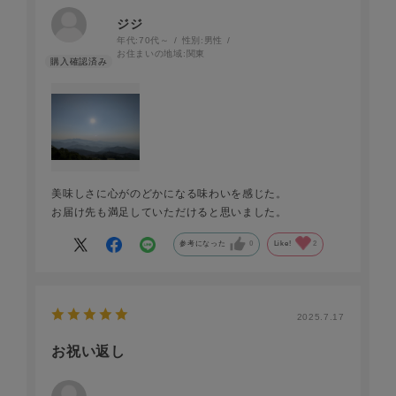
ジジ
年代:
70代～
性別:
男性
お住まいの地域:
関東
美味しさに心がのどかになる味わいを感じた。
お届け先も満足していただけると思いました。
参考になった
0
Like!
2
2025.7.17
お祝い返し