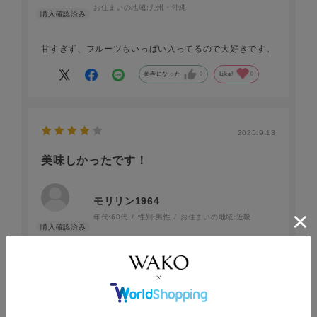
お住まいの地域:
九州・沖縄
甘すぎず、フルーツもいっぱい入ってるので大好きです。
参考になった
0
Like!
0
2025.9.13
美味しかったです！
モリリン1964
年代:
60代
性別:
男性
お住まいの地域:
近畿
欲を言えば６種だけじゃなくて全種食べたかったです
参考になった
0
Like!
0