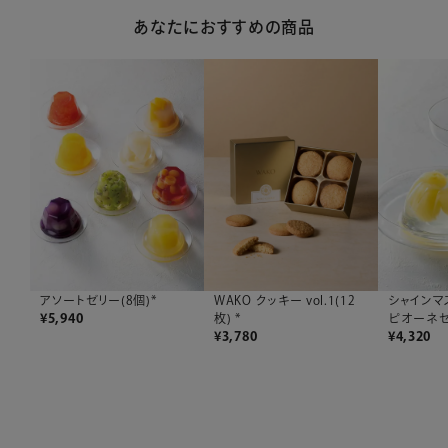
あなたにおすすめの商品
シャインマ
アソートゼリー(8個)*
WAKO クッキー vol.1(12
ピオーネゼ
¥
5,940
枚) *
¥
4,320
¥
3,780