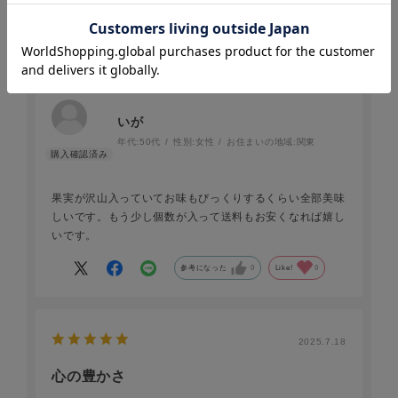
2025.8.12
美味しい！
いが
年代:
50代
性別:
女性
お住まいの地域:
関東
果実が沢山入っていてお味もびっくりするくらい全部美味
しいです。もう少し個数が入って送料もお安くなれば嬉し
いです。
参考になった
0
Like!
0
2025.7.18
心の豊かさ