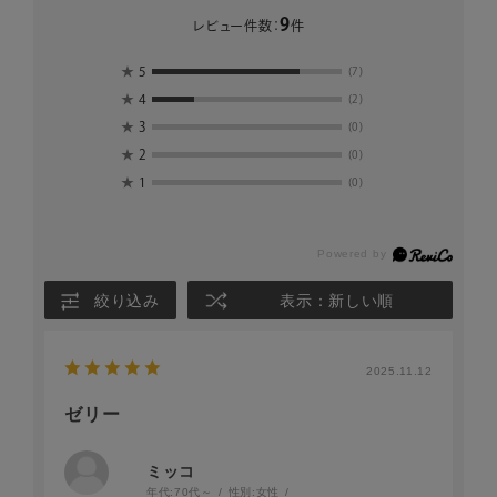
9
レビュー件数：
件
★
5
(7)
★
4
(2)
★
3
(0)
★
2
(0)
★
1
(0)
絞り込み
表示：新しい順
2025.11.12
ゼリー
ミッコ
年代:
70代～
性別:
女性