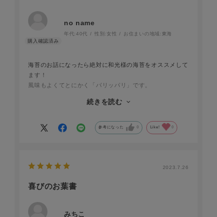
no name
年代:
40代
性別:
女性
お住まいの地域:
東海
海苔のお話になったら絶対に和光様の海苔をオススメして
ます！
風味もよくてとにかく「パリッパリ」です。
少し贅沢したい時、ほっかほかご飯にこちらの海苔が最高
続きを読む
すぎます。
おむすびにも！
参考になった
0
Like!
0
2023.7.26
喜びのお葉書
みちこ