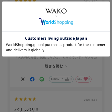
2024.8.16
最高級の海苔
no name
年代:
60代
性別:
女性
お住まいの地域:
関東
ご高齢のグルメな方へお渡しして大変喜んでいただきまし
た。７年くらい前に一度お送りしたことがあるのですが、
「あの時の海苔、感動したのよ」と覚えていてくださった
ようです。ご高齢の方へお送りするときにはお菓子や嗜好
続きを読む
品を選ぶのにも気を使います。今回、海苔にして正解だっ
たと思いました。
参考になった
0
Like!
2
2024.8.16
パリッパリ‼︎