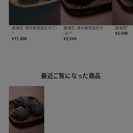
焼海苔、味付海苔詰合せ〈C〉
焼海苔、味付海苔詰合せ
焼海苔*
*
〈A〉*
¥
5,940
¥
11,880
¥
3,564
最近ご覧になった商品