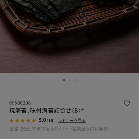
09600208
焼海苔、味付海苔詰合せ〈B〉*
5.0
レビューを見る
（10）
日曜・祝日、年末年始を除く2～5営業日以内に発送