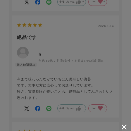
参考になった
0
Like!
0
2026.1.14
絶品です
h
年代:
60代
性別:
女性
お住まいの地域:
関東
今まで味わったなかでいちばん美味しい海苔
です。大事な方に安心してお送りしています。
軽さ、賞味期限が長いことも、贈答品としてふさわしいと
思われます。
参考になった
1
Like!
1