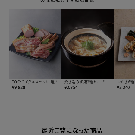
TOKYO Xグルメセット5種 *
おかき6種 
炊き込み御飯2種セット*
¥
9,828
¥
3,240
¥
2,754
最近ご覧になった商品