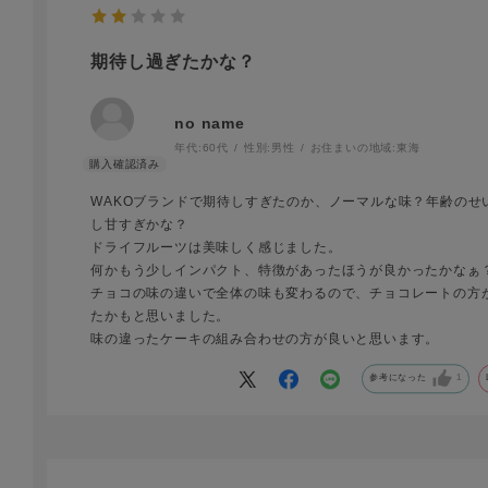
期待し過ぎたかな？
no name
年代:
60代
性別:
男性
お住まいの地域:
東海
WAKOブランドで期待しすぎたのか、ノーマルな味？年齢のせ
し甘すぎかな？
ドライフルーツは美味しく感じました。
何かもう少しインパクト、特徴があったほうが良かったかなぁ
チョコの味の違いで全体の味も変わるので、チョコレートの方
たかもと思いました。
味の違ったケーキの組み合わせの方が良いと思います。
参考になった
1