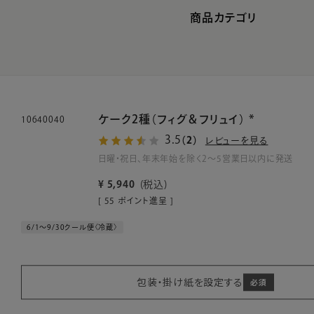
商品カテゴリ
ケーク2種（フィグ＆フリュイ） *
10640040
3.5
（2）
レビューを見る
日曜・祝日、年末年始を除く2～5営業日以内に発送
¥
5,940
税込
[
55
ポイント進呈 ]
6/1～9/30クール便〈冷蔵〉
包装・掛け紙を設定する