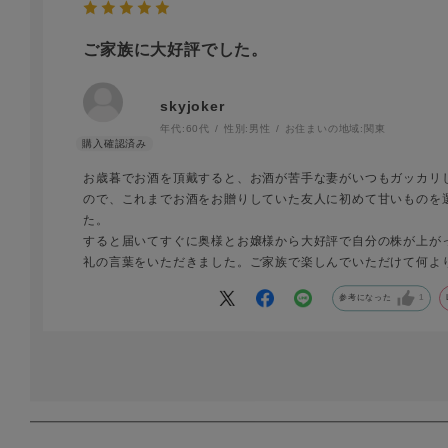
ご家族に大好評でした。
skyjoker
年代:
60代
性別:
男性
お住まいの地域:
関東
お歳暮でお酒を頂戴すると、お酒が苦手な妻がいつもガッカリ
ので、これまでお酒をお贈りしていた友人に初めて甘いものを
た。
すると届いてすぐに奥様とお嬢様から大好評で自分の株が上が
礼の言葉をいただきました。ご家族で楽しんでいただけて何よ
参考になった
1