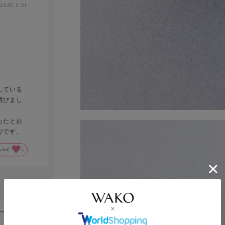
2025.1.21
している
選びまし
ったとお
りです。
Like!
1