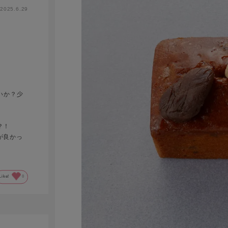
2025.6.29
いか？少
？！
が良かっ
Like!
0