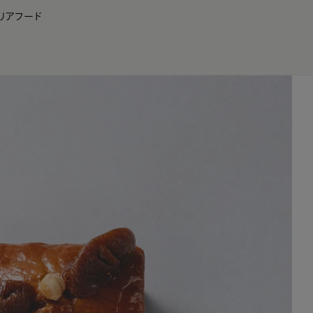
リア
フード
JP
EN
0