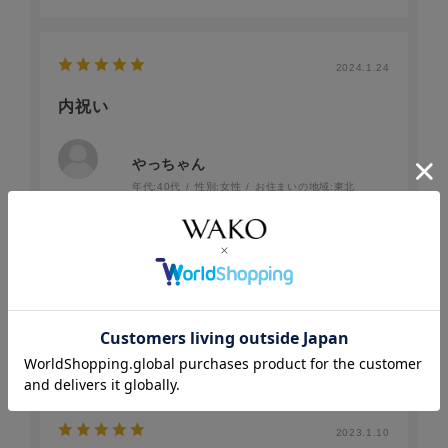
2024.1.24
内祝い
やっちゃん
年代:
40代
性別:
女性
お住まいの地域:
東北
食通の方に、内祝いのお返しで使わせて頂きました。美味
しい事はご存知だったようで、大変喜んで下さいました。
女性の一人暮らしで簡単に調理出来るところも負担になら
ないようでした。
参考になった
1
Like!
1
2023.1.10