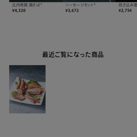
比内地鶏 鶏そば*
ソーセージセット*
炊き込み御
¥
4,320
¥
3,672
¥
2,754
最近ご覧になった商品