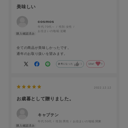
美味しい
cosmos
年代:
70代～
性別:
女性
お住まいの地域:
近畿
全ての商品が美味しかったです。
通年のお取り扱いを望みます。
参考になった
1
Like!
0
2022.12.12
お歳暮として贈りました。
キャプテン
年代:
50代
性別:
男性
お住まいの地域:
関東