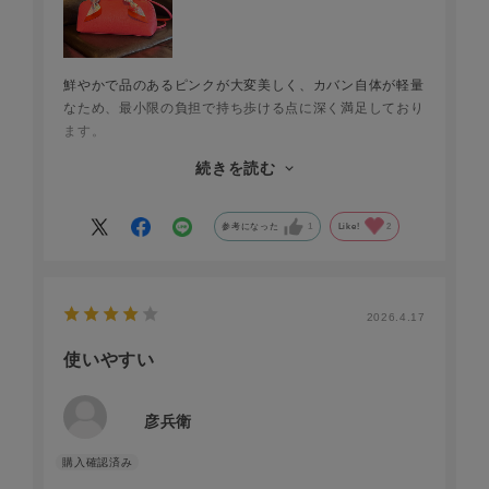
鮮やかで品のあるピンクが大変美しく、カバン自体が軽量
なため、最小限の負担で持ち歩ける点に深く満足しており
ます。
また、開口部が大きく開く仕様により物の出し入れがしや
続きを読む
すく、日常使いにおいても非常に実用的なお品だと感じま
した。
シンプルなデザインゆえに、さまざまなスカーフを合わせ
参考になった
1
Like!
2
て表情の変化を楽しめる点も魅力の一つです。
2026.4.17
使いやすい
彦兵衛