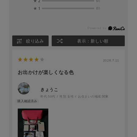
★
2
(0)
★
1
(0)
絞り込み
表示：新しい順
2026.7.11
お出かけが楽しくなる色
きょうこ
年代:
50代
性別:
女性
お住まいの地域:
関東