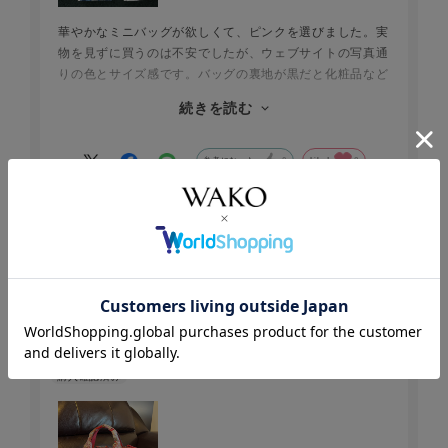
華やかなミニバッグが欲しくて、ピンクを選びました。実
物を見ずに買うのは不安でしたが、ウェブサイトの写真通
りの色とサイズ感です。バッグの裏地が黒だと化粧品など
が迷子になりがちですが、これは明るいベージュなので暗
続きを読む
い場所でも物を探しやすいです。強いて難を言えば、カー
ド入れは不要なので代わりにリップとフェイスパウダーを
立てて入れられるポケットがあると良かったです。お手頃
参考になった
0
Like!
2
価格なので、色違いでいくつか揃えても楽しいかもしれま
せんね。新色も期待しています。
2026.5.18
コンパクトでスタイリッシュなのに実用的
クローバー
年代:
40代
性別:
女性
お住まいの地域:
関東