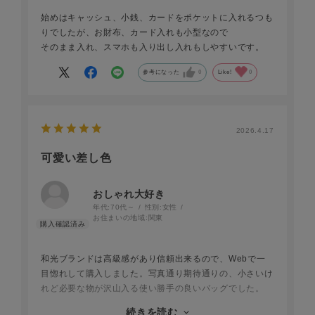
始めはキャッシュ、小銭、カードをポケットに入れるつも
りでしたが、お財布、カード入れも小型なので
そのまま入れ、スマホも入り出し入れもしやすいです。
参考になった
0
Like!
0
2026.4.17
可愛い差し色
おしゃれ大好き
年代:
70代～
性別:
女性
お住まいの地域:
関東
和光ブランドは高級感があり信頼出来るので、Webで一
目惚れして購入しました。写真通り期待通りの、小さいけ
れど必要な物が沢山入る使い勝手の良いバッグでした。
色合いの地味な服の時も、綺麗なピンクが差し色でランク
続きを読む