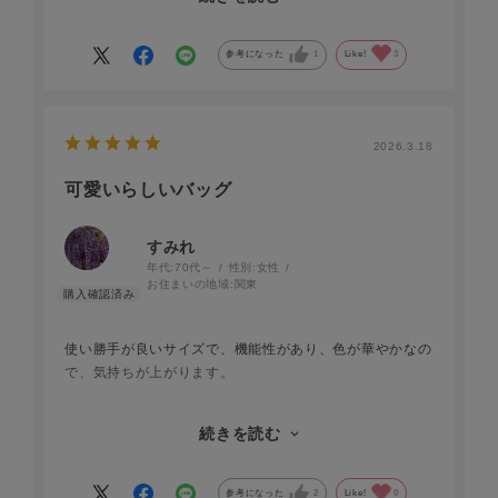
アップの印象にしてくれます。
娘にも褒められました。
ただ、私が小柄なので、ストラップの長さの調節が出来た
参考になった
1
Like!
3
らもっと良かったです。
2026.3.18
可愛いらしいバッグ
すみれ
年代:
70代～
性別:
女性
お住まいの地域:
関東
使い勝手が良いサイズで、機能性があり、色が華やかなの
で、気持ちが上がります。
色違いも買いました。
続きを読む
きちんとした作りなので、安心して使えます。
参考になった
2
Like!
0