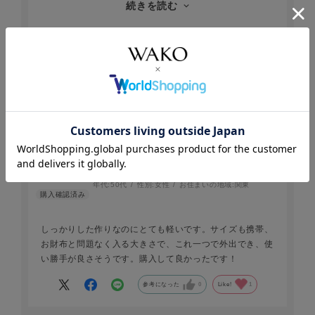
続きを読む
散歩にも使いやすいかと思います。
シルバーも欲しいです
参考になった
0
Like!
0
2026.7.16
上品で素敵
ハッチ
年代:
50代
性別:
女性
お住まいの地域:
関東
しっかりした作りなのにとても軽いです。サイズも携帯、
お財布と問題なく入る大きさで、これ一つで外出でき、使
い勝手が良さそうです。購入して良かったです！
参考になった
0
Like!
1