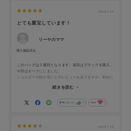
2026.7.15
とても重宝しています！
リーヤのママ
このバッグは２個目となります。前回はブラックを購入。
今回はオークにしました。
ショルダーの紐が長いとのレビューもありますが、斜めに
かけていますので、問題はありません。
続きを読む
カード入れもあり、このバッグの時はお財布を持ちませ
ん。
海外旅行時はパスポートやユーロ札、ドル札も分けて入れ
参考になった
0
Like!
3
られますので、大変重宝いたしました。
ちなみに身長は160センチでちょっと太めです。ご参考に
なれば幸いです。
2026.7.15