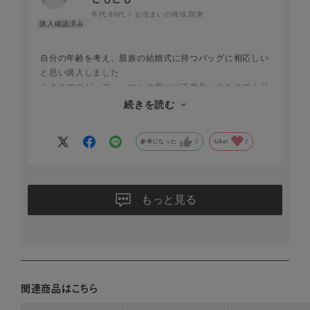
年代:
60代
お住まいの地域:
関東
自分の年齢を考え、親族の結婚式に持つバッグに相応しい
と思い購入しました
小さめですが、フォ－マルの席には丁度良い大きさで上品
です
続きを読む
祝儀袋、化粧品、スマホ等必要な物は収納できました
参考になった
2
Like!
2
もっと見る
関連商品はこちら