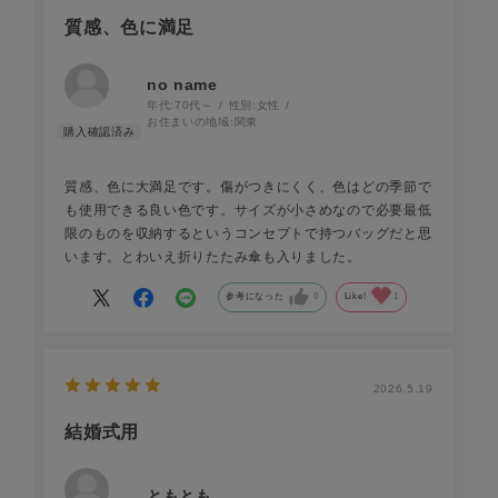
質感、色に満足
no name
年代:
70代～
性別:
女性
お住まいの地域:
関東
質感、色に大満足です。傷がつきにくく、色はどの季節で
も使用できる良い色です。サイズが小さめなので必要最低
限のものを収納するというコンセプトで持つバッグだと思
います。とわいえ折りたたみ傘も入りました。
参考になった
0
Like!
1
2026.5.19
結婚式用
ともとも