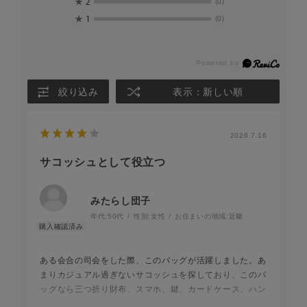
★
2
(0)
★
1
(0)
絞り込み
表示：新しい順
2026.7.16
サコッシュとして役立つ
みたらし団子
年代:
50代
性別:
女性
お住まいの地域:
近畿
ある会合の司会をした際、このバッグが活躍しました。あ
まりカジュアル過ぎないサコッシュを探しており、このバ
ッグなら三つ折り財布、スマホ、鍵、カードケース、ハン
カチ、口紅は余裕で入りました。旅行先でのレストランや