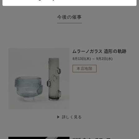
今後の催事
ムラーノガラス 造形の軌跡
8月13日(木) ～ 9月2日(水)
本店地階
詳しく見る