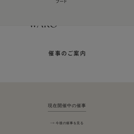
フード
【会員様限定】夏のプレゼントキャンペーン開催中
0
催事のご案内
現在開催中の催事
今後の催事を見る