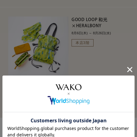
GOOD LOOP 和光
×HERALBONY
8月6日(木) ～ 8月26日(水)
本店3階
詳しく見る