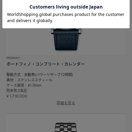
IW359001
ポートフィノ・コンプリート・カレンダー
駆動方式：自動巻(パワーリザーブ72時間)
素材：ステンレススティール
ケース直径：41.0mm
防水性:5気圧
1,716,000
詳細を見る