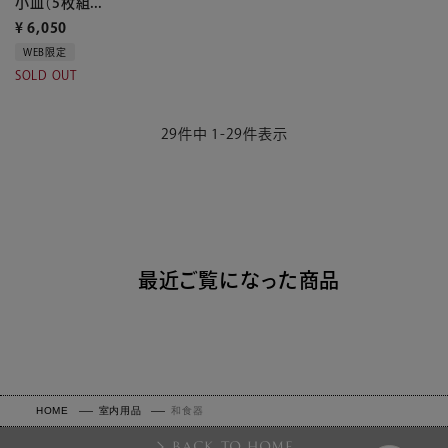
小皿（5枚組...
¥
6,050
WEB限定
SOLD OUT
29
件中
1
-
29
件表示
最近ご覧になった商品
HOME
室内用品
和食器
BACK TO HOME