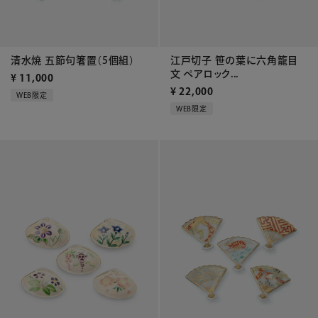
江戸切子 笹の葉に六角籠目
清水焼 五節句箸置（5個組）
文 ペアロック...
¥
11,000
¥
22,000
WEB限定
WEB限定