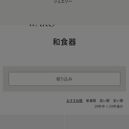
ジュエリー
WAKO Membership Program連携はこちら
0
和食器
絞り込み
おすすめ順
新着順
高い順
安い順
29
件中
1
-
29
件表示