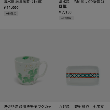
清水焼 玩具箸置（5個組）
清水焼 色絵おしどり箸置（2
個組）
¥
11,000
¥
7,150
WEB限定
WEB限定
波佐見焼 藤川法男作 マグカッ
九谷焼 海野 裕 作 七宝文