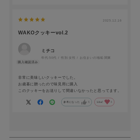
2025.12.16
WAKOクッキーvol.2
ミチコ
年代:
50代
性別:
女性
お住まいの地域:
関東
非常に美味しいクッキーでした。
お歳暮に贈ったので味見用に購入
このクッキーをお送りして間違いなかったと思ってます。
参考になった
5
Like!
4