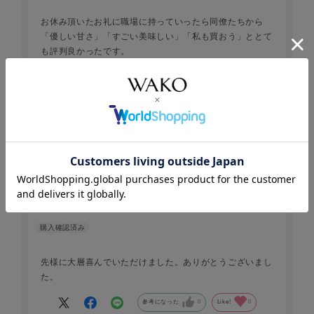
お休み頂いたお礼に職場に持っていったら同僚たちから
「優しい甘さ」「すごい美味しい」「私も買おう」ととて
も評判良かったです。
参考になった
0
Like!
0
2026.4.16
和紅茶クッキー
のな
先様に大層喜んでいただけました。ありがとうございまし
た。
参考になった
0
Like!
0