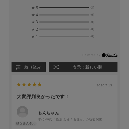
★
5
(3)
★
4
(0)
★
3
(0)
★
2
(0)
★
1
(0)
絞り込み
表示：新しい順
2026.7.15
大変評判良かったです！
もんちゃん
年代:
40代
性別:
女性
お住まいの地域:
関東