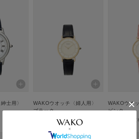
〈紳士用〉
WAKOウオッチ〈婦人用〉
WAKOウオ
ブラック
ピンク
110,000
税込
110,000