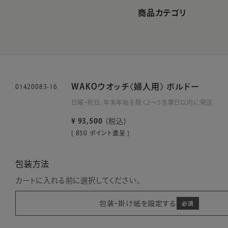
商品カテゴリ
WAKOウオッチ〈婦人用〉 ボルドー
01420083-16
日曜・祝日、年末年始を除く2～5営業日以内に発送
¥
93,500
税込
[
850
ポイント進呈 ]
包装方法
カートに入れる前に選択してください。
包装・掛け紙を設定する