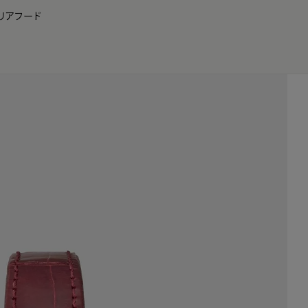
リア
フード
JP
EN
0