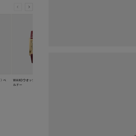
〉 ベ
WAKOウオッチ〈婦人用〉 ボ
WAKOウオッチ〈婦人用〉 ピン
ルドー
ク