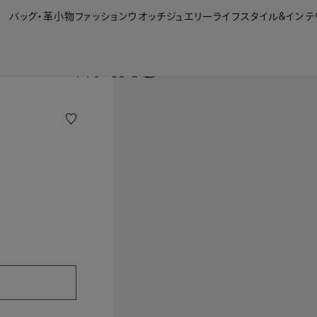
【会員様限定】夏のプレゼントキャンペーン開催中
バッグ・革小物
ファッション
ウオッチ
ジュエリー
ライフスタイル&インテ