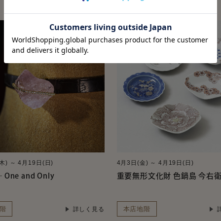
木) ～ 4月19日(日)
4月3日(金) ～ 4月19日(日)
 One and Only
重要無形文化財 色鍋島 今右
階
本店地階
詳しく見る