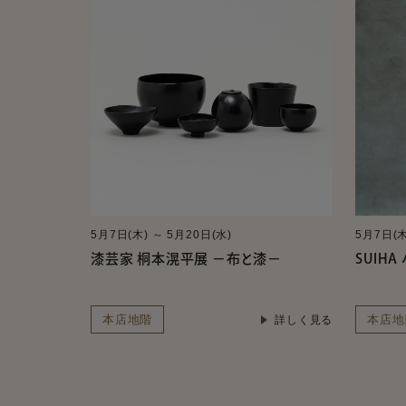
5月7日(木) ～ 5月20日(水)
5月7日(木
漆芸家 桐本滉平展 －布と漆－
SUIH
本店地階
本店地
詳しく見る