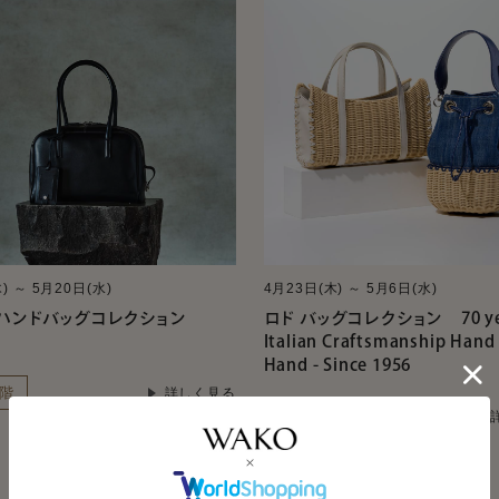
) ～ 5月20日(水)
4月23日(木) ～ 5月6日(水)
A ハンドバッグコレクション
ロド バッグコレクション 70 yea
Italian Craftsmanship Hand
Hand - Since 1956
階
詳しく見る
本店地階