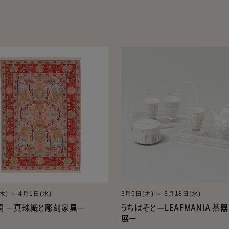
木) ～ 4月1日(水)
3月5日(木) ～ 3月18日(水)
園 －真珠織と彫刻家具－
うちはそとーLEAFMANIA 茶
展ー