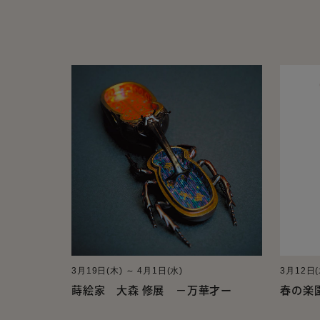
3月19日(木) ～ 4月1日(水)
3月12日(
蒔絵家 大森 修展 －万華才ー
春の楽