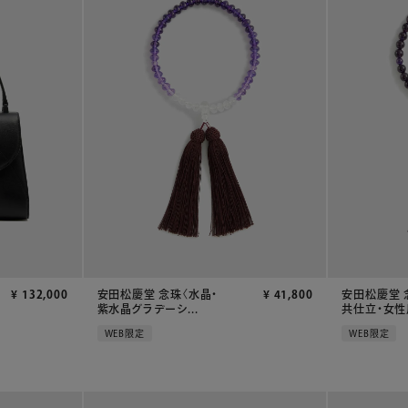
¥
132,000
安田松慶堂 念珠〈水晶・
¥
41,800
安田松慶堂 
紫水晶グラデーシ...
共仕立・女性用
WEB限定
WEB限定