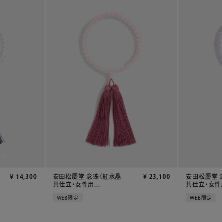
¥
14,300
安田松慶堂 念珠〈紅水晶
¥
23,100
安田松慶堂 
共仕立・女性用...
共仕立・女性用
WEB限定
WEB限定