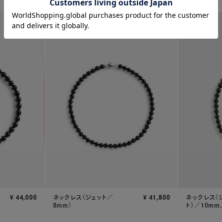
¥
44,000
ネックレス〈ジェット／
¥
41,800
ネックレス〈
8mm〉
ト）／10mm..