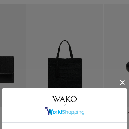
¥
25,300
サブバッグ
¥
18,700
イヤリング〈
10mm〉