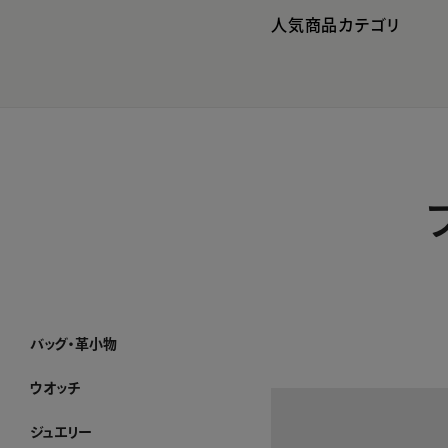
人気商品カテゴリ
バッグ・革小物
バッグ・革小物 ホーム
SUIHA
MANACO
WAKO×MAURO GOVERNA
ハンドバッグ
トートバッグ
ショルダーバッグ・ポシェット
フォーマルバッグ・パーティーバッグ
ボストンバッグ・リュック
その他のバッグ
すべてのバッグ
長財布
折り財布
小銭入れ
キーケース・カードケース
その他の革小物
すべての革小物
WEB限定
すべてのバッグ・革小物
ウオッチ
ウオッチ ホーム
WAKOウオッチ メンズ
WAKOウオッチ レディース
セイコーウオッチ
ボーム＆メルシエウオッチ
イッセイミヤケウオッチ
すべてのウオッチ
ジュエリー
ジュエリー ホーム
アショカダイヤモンド
ネックレス
イヤリング・ピアス
ブレスレット
ブローチ
リング
すべてのジュエリー