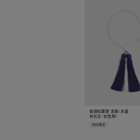
安田松慶堂 念珠〈水晶
共仕立・女性用〉
WEB限定