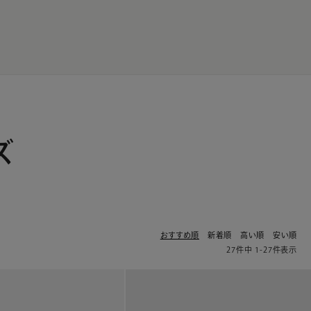
JP
EN
0
ズ
おすすめ順
新着順
高い順
安い順
27
件中
1
-
27
件表示