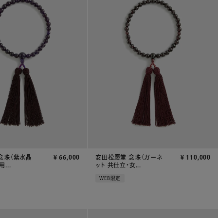
念珠〈紫水晶
¥
66,000
安田松慶堂 念珠〈ガーネ
¥
110,000
...
ット 共仕立・女...
WEB限定