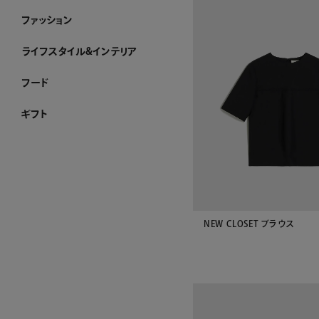
ファッション
ファッション ホーム
PURE CRAFT
NEW CLOSET
レディースアパレル
メンズアパレル
ストール・マフラー・スカーフ
ハンカチーフ
アクセサリー
その他のファッション雑貨
WEB限定
すべてのファッション
ライフスタイル&インテリア
ライフスタイル&インテリア ホーム
クロック
リビング
ダイニング
ベビーグッズ
その他インテリア雑貨
加工ができるお品
WEB限定
すべてのライフスタイル&インテリア
フード
フード ホーム
チョコレート
洋菓子
ケーキ
ゼリー・アイスクリーム
和菓子
惣菜
酒類・飲料
産地直送品
ジャム・ハチミツ
WEB限定
すべてのフード
ギフト
ギフト ホーム
和光 カタログギフト
その他のカタログ式ギフト
プレート加工ができるお品
名入れができるお品
金額で絞り込む
シーンで絞り込む
～¥4,999
¥5,000～¥9,999
¥10,000～¥29,999
¥30,000～¥49,999
¥50,000～¥99,999
¥100,000～
結婚祝い
出産祝い
お香典返し
内祝い
引き出物
お祝い
NEW CLOSET ブラウス