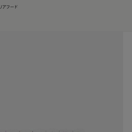
リア
フード
JP
EN
0