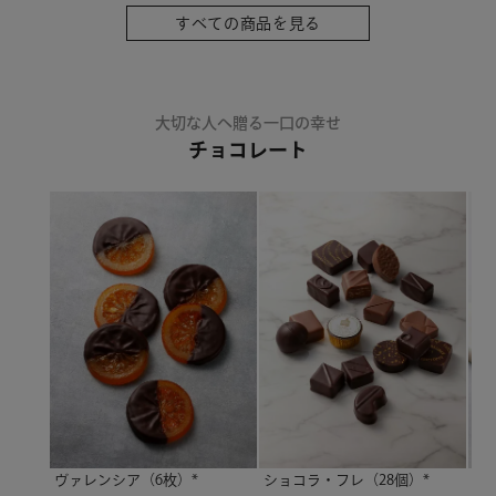
すべての商品を見る
大切な人へ贈る一口の幸せ
チョコレート
ヴァレンシア（6枚）*
ショコラ・フレ（28個）*
ト