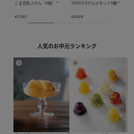
ごま豆乳ぷりん（6個） *
TOKYO Xグルメセット5種 *
ふ
¥
3,780
¥
9,828
¥
5,
人気のお中元ランキング
1
2
3