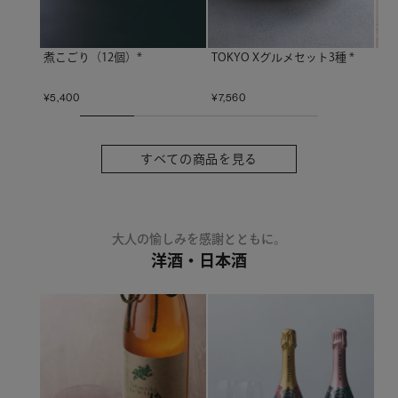
TOKYO Xグルメセット3種 *
あ
煮こごり（12個）*
¥
7,560
¥
10
¥
5,400
すべての商品を見る
大人の愉しみを感謝とともに。
洋酒・日本酒