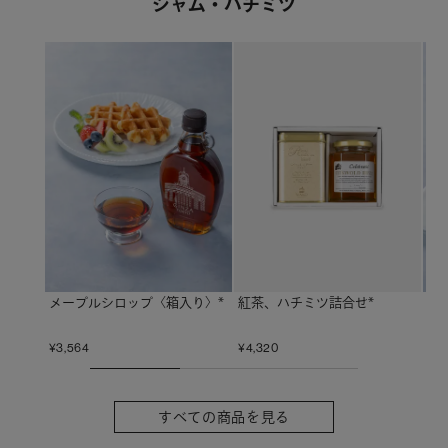
ジャム・ハチミツ
メープルシロップ〈箱入り〉*
ジ
紅茶、ハチミツ詰合せ*
¥
3,564
¥
2,
¥
4,320
すべての商品を見る