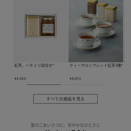
紅茶、ハチミツ詰合せ*
ティーサロンブレンド紅茶3種*
ド
¥
4,320
¥
9,072
¥
1,
すべての商品を見る
夏のごあいさつに、甘やかなひとさじ