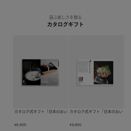
選ぶ楽しさを贈る
カタログギフト
カタログ式ギフト「日本のおいしい食べ物」〈蓮（はす）〉
カタログ式ギフト「日本のおいしい
カ
¥
5,500
¥
9,900
¥
17