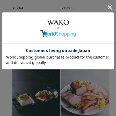
¥
3,564
¥
16,632
¥
5,
すべての商品を見る
ご家庭に笑顔を届ける、美味しさの贈り物。
惣菜