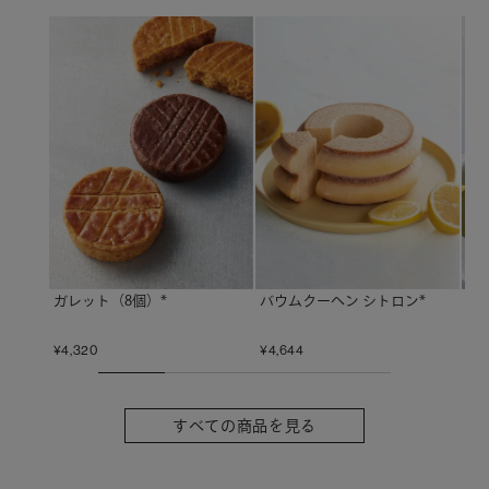
ガレット（8個）*
バウムクーヘン シトロン*
抹茶
¥
4,320
¥
4,644
¥
6,
すべての商品を見る