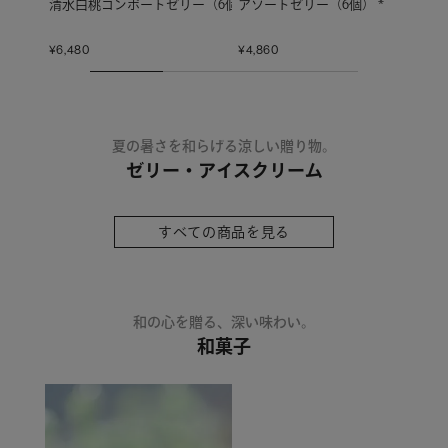
アソートゼリー（6個） *
清水白桃コンポートゼリー（6個）*
WA
¥
4,860
¥
6,480
¥
3,
夏の暑さを和らげる涼しい贈り物。
ゼリー・アイスクリーム
すべての商品を見る
和の心を贈る、深い味わい。
和菓子