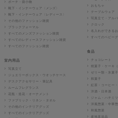
ポーチ・袋小物
おもちゃ
靴下・インナーウェア〈メンズ〉
テーブルウェア
靴下・インナーウェア〈レディース〉
写真立て・アル
その他のファッション雑貨
クロック
ブラックフォーマル
名入れができる
すべてのメンズファッション雑貨
すべてのベビー
すべてのレディースファッション雑貨
すべてのファッション雑貨
食品
チョコレート
室内用品
焼菓子・ケーキ
写真立て
ゼリー類・氷菓
ジュエリーボックス・ウオッチケース
和菓子
デスクアクセサリー・筆記具
紅茶・コーヒー
ルームフレグランス
洋酒・日本酒
花瓶・造花・オーナメント
ジャム・ハチミ
ファブリック・リネン・タオル
洋風惣菜・中華
その他のインテリアグッズ
和風惣菜
すべてのインテリアグッズ
産地直送品