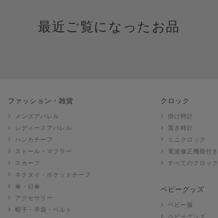
最近ご覧になったお品
ファッション・雑貨
クロック
メンズアパレル
掛け時計
レディースアパレル
置き時計
ハンカチーフ
ミニクロック
ストール・マフラー
電波修正機能付
スカーフ
すべてのクロッ
ネクタイ・ポケットチーフ
傘・日傘
ベビーグッズ
アクセサリー
ベビー服
帽子・手袋・ベルト
ベビーグッズ