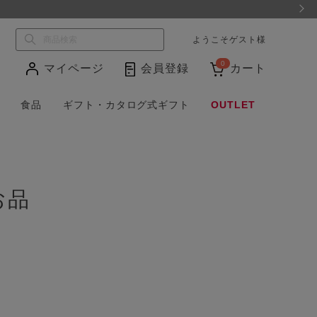
税込32,400円以上のご注文で送料無料
ようこそ
ゲスト
様
0
マイページ
会員登録
カート
食品
ギフト・カタログ式ギフト
OUTLET
お品