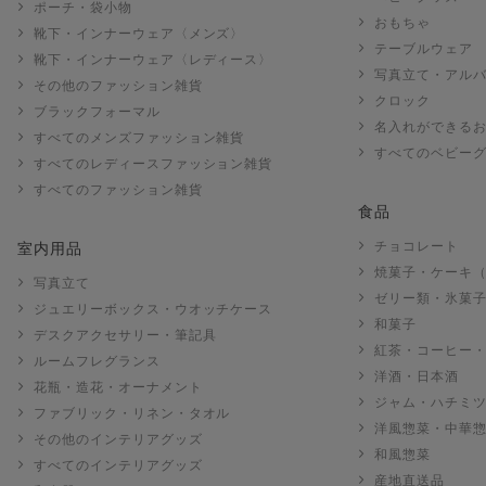
ポーチ・袋小物
おもちゃ
靴下・インナーウェア〈メンズ〉
テーブルウェア
靴下・インナーウェア〈レディース〉
写真立て・アル
その他のファッション雑貨
クロック
ブラックフォーマル
名入れができる
すべてのメンズファッション雑貨
すべてのベビー
すべてのレディースファッション雑貨
すべてのファッション雑貨
食品
チョコレート
室内用品
焼菓子・ケーキ
写真立て
ゼリー類・氷菓
ジュエリーボックス・ウオッチケース
和菓子
デスクアクセサリー・筆記具
紅茶・コーヒー
ルームフレグランス
洋酒・日本酒
花瓶・造花・オーナメント
ジャム・ハチミ
ファブリック・リネン・タオル
洋風惣菜・中華
その他のインテリアグッズ
和風惣菜
すべてのインテリアグッズ
産地直送品