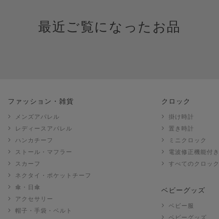
最近ご覧になったお品
ファッション・雑貨
クロック
メンズアパレル
掛け時計
レディースアパレル
置き時計
ハンカチーフ
ミニクロック
ストール・マフラー
電波修正機能付
スカーフ
すべてのクロッ
ネクタイ・ポケットチーフ
傘・日傘
ベビーグッズ
アクセサリー
ベビー服
帽子・手袋・ベルト
ベビーグッズ