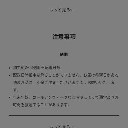
もっと見る
カラー
金箔 / 銀箔 / ピンク箔 / 青箔 / 赤箔 / 緑箔 / 素押し
注意事項
文字数
納期
最大2文字
1文字だけの刻印をご希望の場合は、ご注文手続き画面の通信
加工約2～3週間＋配送日数
欄にその旨をご記載ください。（後から文字を足すことは出来
配送日時指定は承ることができません。お届け希望日がある
ませんのでご注意ください。）
他のお品は、別途ご注文くださいますようお願いいたしま
す。
年末年始、ゴールデンウィークなど時期によって通常よりお
対象文字
時間を頂戴することがあります。
アルファベット大文字
注意事項
もっと見る