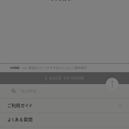
フォント
加工サービスは新規でご購入いただくお品を注文する時のみ
お申込み可能です。
花文字「Parfumerie Script 」30pt（縦約7mm） / セリフ文
ご購入後のお申し出や、過去にお求めいただいたお品への加
字「Century」14pt（縦約4mm）
工は承っておりませんので、ご注意ください。
セリフ文字を選択されますと、2文字の間にドットが付きま
加工品のご注文は、内容の変更およびキャンセル・返品・交
す。ドット抜きをご希望の場合は、ご注文手続き画面の通信欄
換は承ることができません。テキスト入力の際は、お間違い
にその旨をご記載ください。（後からドットを足すことは出来
のないようご注意ください。
ませんのでご注意ください。）
お支払い方法は、クレジットカードのみ承ります。銀行振
HOME
和光のパーソナライゼーション・刻印加工
込、代金引換は選択できません。
BACK TO HOME
加工のないお品を一緒にショッピングカートに入れた場合、
加工のあるお品に合わせて発送するため、お届けまでに時間
がかかります。加工のないお品を先に発送されたい場合は、
別途ご注文ください。
ご利用ガイド
同時に加工のお品を複数点を購入されると加工の間違いがあ
る可能性がありますので、お手数ですが1点ずつご注文いた
よくある質問
だきますようお願いします。