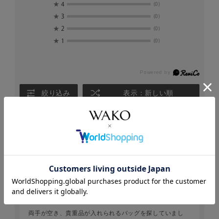
★
4
(0)
★
3
(0)
★
2
(0)
★
1
(0)
絞り込み
表示：新しい順
2026.3.18
買ってよかった
ポポ
年代:
40代
性別:
女性
お住まいの地域:
関東
両手が空き、貴重品が入れられるバッグを探していまし