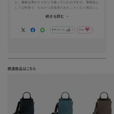
た。素材は革かナイロンで迷っていたのですが、革製品に
しては軽量で、なおかつ高級感のあるこちらなら商品にし
ました。ショルダータイプはベルトが細いと肩が痛くなっ
続きを読む
てしまうのですが、こちらは幅の広いベルトでノンストレ
スです。また用途に合わせて、付け替えできる革のベルト
や取り外しできるポケットも使いやすく重宝しています。
参考になった
5
Like!
3
関連商品はこちら