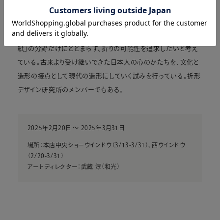
ザイン学科建築デザインコース卒業、筑波大学大学院修士課程
芸術研究科デザイン専攻構成分野修了後、紙の造形作家として
活動。日本古来の「折りのかたち」を継承していくにあたり、「折り
紙」の分野だけにとどまらず、折りの可能性を追求したいと考え
ている。古来より受け継いできた日本人の心のかたちを、文化と
造形の接点として現代の造形にしていく試みを行っている。折形
デザイン研究所のメンバーでもある。
2025年2月20日 〜 2025年3月31日
場所：本店中央ショーウインドウ（3/13-3/31）、西ウインドウ
（2/20-3/31）
アートディレクター：武蔵 淳（和光）