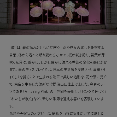
「萌」は、春の訪れとともに芽吹く生命や成長の兆しを象徴する
言葉。冬から春へと移り変わるなかで、桜が咲き誇り、若葉が芽
吹く光景は、静かに、しかし確かに訪れる季節の変化を感じさせ
ます。 春のディスプレイでは、日本の美意識を反映させ、局紙（き
ょくし）を折ることで生まれる端正で美しい造形を、花や芽に見立
て、余白を生かした清新な空間演出に仕上げました。今春のテー
マである「Amazing Pink」の世界観を表現し、「ピンクで色づく」
「わたしが咲く」など、新しい季節を迎える喜びを表現していま
す。
花弁や円盤状のオブジェは、局紙を山谷に折るだけで造形した