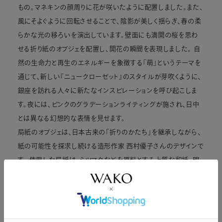
もの。マネキンの顔周りに花が咲いたように配置しました。また、
風にそよぐように回転させることで、陰影が美しく揺らぎ、春の柔
らかな光の移ろいを演出しています。壁面にも満開の桜を思わ
せる折り紙のオブジェを配置し、開花の瞬間を表現しました。 自
然の生命力と再生のエネルギーを象徴する「萌」というテーマを
通じて、新しい『ニュークローゼット』のスタイルが芽吹くように、
銀座を訪れる人々に新たなインスピレーションを呼び起こしま
す。夜には、ピンクのグラデーションライティングが施され、日中
とは異なる幻想的な表情を見せます。
局紙のオブジェは、日本古来の「折りのかたち」を継承しながら、
紙の可能性を探求し続ける造形作家 西村優子さんのデザインで
す。 使用した局紙は、ミツマタなどを原料とする上質な和紙。明
治初期に大蔵省印刷局抄紙部で製造が始まり、紙幣や証券用紙
として使用されてきました。その紙質は非常に緻密で光沢があ
り、深い陰影を生む美しさを持っています。
西村優子（にしむらゆうこ） 1978年生まれ。日本大学芸術学部デ