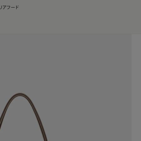
リア
フード
JP
EN
0